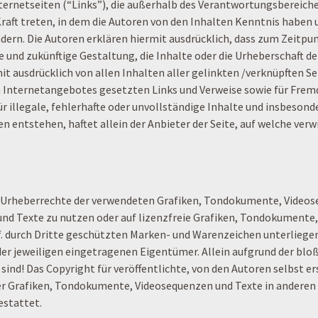
nternetseiten (“Links”), die außerhalb des Verantwortungsbereiche
 Kraft treten, in dem die Autoren von den Inhalten Kenntnis habe
ndern. Die Autoren erklären hiermit ausdrücklich, dass zum Zeitpun
e und zukünftige Gestaltung, die Inhalte oder die Urheberschaft d
rmit ausdrücklich von allen Inhalten aller gelinkten /verknüpften S
nen Internetangebotes gesetzten Links und Verweise sowie für Fre
r illegale, fehlerhafte oder unvollständige Inhalte und insbesond
ntstehen, haftet allein der Anbieter der Seite, auf welche verwie
die Urheberrechte der verwendeten Grafiken, Tondokumente, Videos
nd Texte zu nutzen oder auf lizenzfreie Grafiken, Tondokumente,
. durch Dritte geschützten Marken- und Warenzeichen unterlieg
r jeweiligen eingetragenen Eigentümer. Allein aufgrund der bloß
ind! Das Copyright für veröffentlichte, von den Autoren selbst ers
her Grafiken, Tondokumente, Videosequenzen und Texte in anderen
estattet.