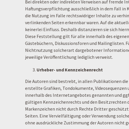
Bei direkten oder indirekten Verweisen auf fremde I
Haftungsverpflichtung ausschließlich in dem Fall in
die Nutzung im Falle rechtswidriger Inhalte zu verhi
verlinkenden Seiten erkennbar waren. Auf die aktuell
keinerlei Einfluss. Deshalb distanzieren sie sich hie
Diese Feststellung gilt für alle innerhalb des eige
Gästebüchern, Diskussionsforen und Mailinglisten. Fü
Nichtnutzung solcherart dargebotener Informationen e
jeweilige Veröffentlichung lediglich verweist.
Urheber- und Kennzeichenrecht
Die Autoren sind bestrebt, in allen Publikationen 
erstellte Grafiken, Tondokumente, Videosequenzen u
innerhalb des Internetangebotes genannten und ggf
gültigen Kennzeichenrechts und den Besitzrechten de
Markenzeichen nicht durch Rechte Dritter geschützt s
Seiten. Eine Vervielfältigung oder Verwendung solc
ohne ausdrückliche Zustimmung der Autoren nicht g